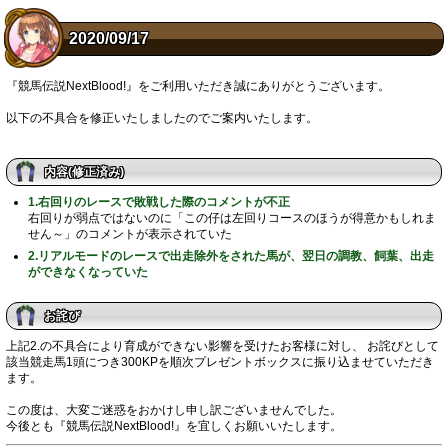
2020/09/17
『競馬伝説NextBlood!』をご利用いただき誠にありがとうございます。
以下の不具合を修正いたしましたのでご案内いたします。
内容(修正済み)
1.右回りのレースで敗戦した際のコメントが不正
右回りが弱点ではないのに「この仔は左回りコースのほうが得意かもしれま
せん～」のコメントが表示されていた
2.リアルモードのレースで出走除外をされた馬が、翌日の調教、飼葉、出走
ができなくなっていた
お詫び
上記2.の不具合により育成ができない影響を受けたお客様に対し、 お詫びとして
該当競走馬1頭につき300KPを順次プレゼントボックスに振り込ませていただき
ます。
この度は、大変ご迷惑をおかけし申し訳ございませんでした。
今後とも『競馬伝説NextBlood!』を宜しくお願いいたします。